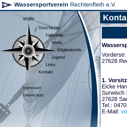
Wassersportverein
Rechtenfleth e.V.
Konta
WVRf
Geschichte
Hafeninfo
News
Wasserspo
Mitgliederinfo
Vorderstr.
Jugend
27628 Rec
Links
Kontakt
1. Vorsit
Eicke Har
Impressum
Surwisch 
Datenschutz
27628 Sa
Tel.: 047
E-Mail:
vo