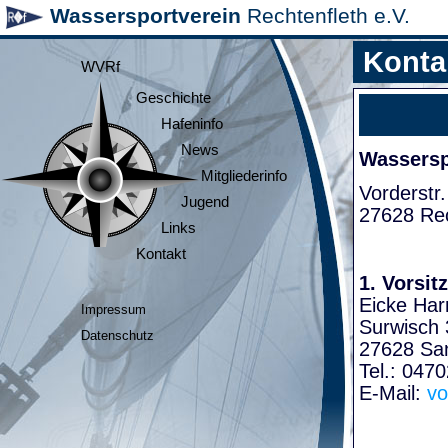
Wassersportverein
Rechtenfleth e.V.
Konta
WVRf
Geschichte
Hafeninfo
News
Wasserspo
Mitgliederinfo
Vorderstr.
Jugend
27628 Rec
Links
Kontakt
1. Vorsit
Eicke Har
Impressum
Surwisch 
Datenschutz
27628 Sa
Tel.: 047
E-Mail:
vo