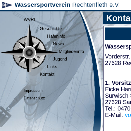
Wassersportverein
Rechtenfleth e.V.
Konta
WVRf
Geschichte
Hafeninfo
News
Wasserspo
Mitgliederinfo
Vorderstr.
Jugend
27628 Rec
Links
Kontakt
1. Vorsit
Eicke Har
Impressum
Surwisch 
Datenschutz
27628 Sa
Tel.: 047
E-Mail:
vo