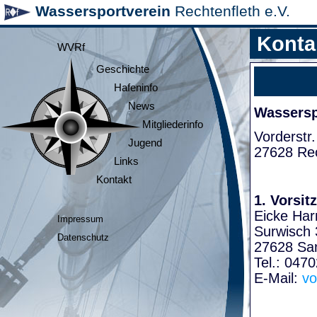
Wassersportverein
Rechtenfleth e.V.
Konta
WVRf
Geschichte
Hafeninfo
News
Wasserspo
Mitgliederinfo
Vorderstr.
Jugend
27628 Rec
Links
Kontakt
1. Vorsit
Eicke Har
Impressum
Surwisch 
Datenschutz
27628 Sa
Tel.: 047
E-Mail:
vo