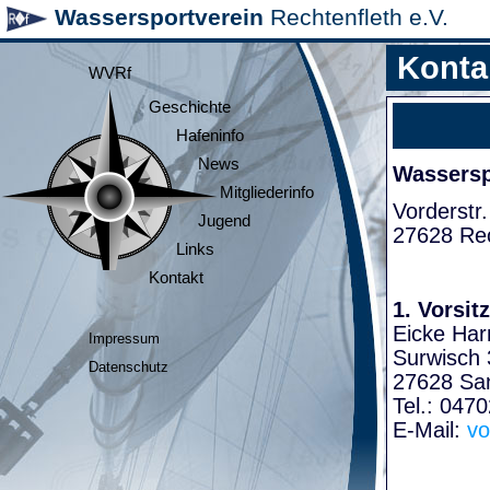
Wassersportverein
Rechtenfleth e.V.
Konta
WVRf
Geschichte
Hafeninfo
News
Wasserspo
Mitgliederinfo
Vorderstr.
Jugend
27628 Rec
Links
Kontakt
1. Vorsit
Eicke Har
Impressum
Surwisch 
Datenschutz
27628 Sa
Tel.: 047
E-Mail:
vo