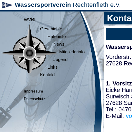
Wassersportverein
Rechtenfleth e.V.
Konta
WVRf
Geschichte
Hafeninfo
News
Wasserspo
Mitgliederinfo
Vorderstr.
Jugend
27628 Rec
Links
Kontakt
1. Vorsit
Eicke Har
Impressum
Surwisch 
Datenschutz
27628 Sa
Tel.: 047
E-Mail:
vo