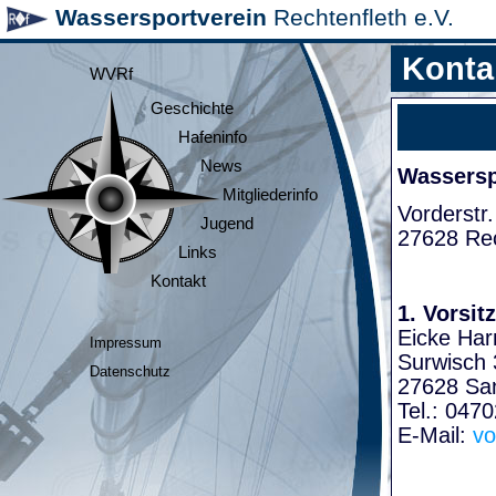
Wassersportverein
Rechtenfleth e.V.
Konta
WVRf
Geschichte
Hafeninfo
News
Wasserspo
Mitgliederinfo
Vorderstr.
Jugend
27628 Rec
Links
Kontakt
1. Vorsit
Eicke Har
Impressum
Surwisch 
Datenschutz
27628 Sa
Tel.: 047
E-Mail:
vo