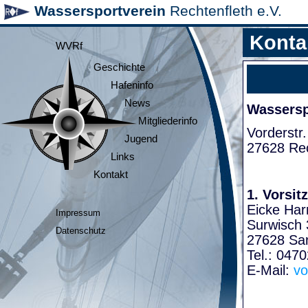
Wassersportverein
Rechtenfleth e.V.
Konta
WVRf
Geschichte
Hafeninfo
News
Wasserspo
Mitgliederinfo
Vorderstr.
Jugend
27628 Rec
Links
Kontakt
1. Vorsit
Eicke Har
Impressum
Surwisch 
Datenschutz
27628 Sa
Tel.: 047
E-Mail:
vo