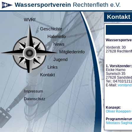
Wassersportverein
Rechtenfleth e.V.
Kontakt
WVRf
Geschichte
Hafeninfo
Wassersportver
News
Vorderstr. 30
27628 Rechtenf
Mitgliederinfo
Jugend
1. Vorsitzender:
Links
Eicke Harno
Surwisch 35
Kontakt
27628 Sandsted
Tel.: 04702/121
E-Mail:
vorstan
Impressum
Datenschutz
Konzept:
Oliver Koeppen 
Programmierun
Nikolaos Saghi