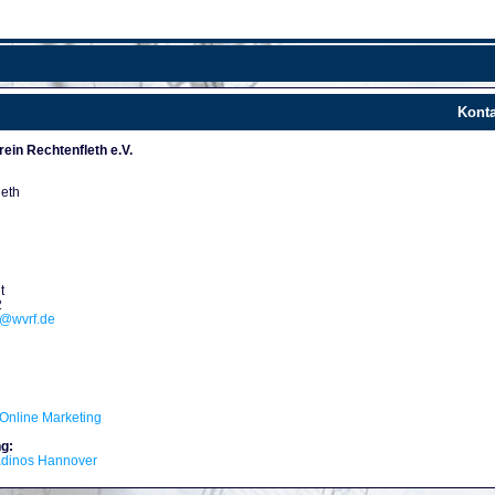
Konta
ein Rechtenfleth e.V.
leth
t
2
d@wvrf.de
Online Marketing
g:
adinos Hannover