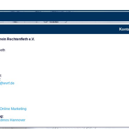
Konta
ein Rechtenfleth e.V.
leth
t
2
d@wvrf.de
Online Marketing
g:
adinos Hannover