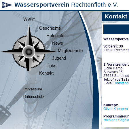
Wassersportverein
Rechtenfleth e.V.
Kontakt
WVRf
Geschichte
Hafeninfo
Wassersportver
News
Vorderstr. 30
27628 Rechtenf
Mitgliederinfo
Jugend
1. Vorsitzender:
Links
Eicke Harno
Surwisch 35
Kontakt
27628 Sandsted
Tel.: 04702/121
E-Mail:
vorstan
Impressum
Datenschutz
Konzept:
Oliver Koeppen 
Programmierun
Nikolaos Saghi