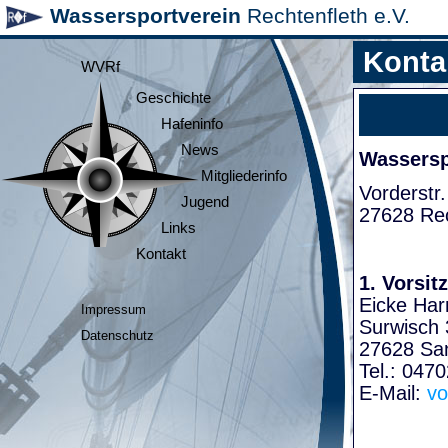
Wassersportverein
Rechtenfleth e.V.
Konta
WVRf
Geschichte
Hafeninfo
News
Wasserspo
Mitgliederinfo
Vorderstr.
Jugend
27628 Rec
Links
Kontakt
1. Vorsit
Eicke Har
Impressum
Surwisch 
Datenschutz
27628 Sa
Tel.: 047
E-Mail:
vo