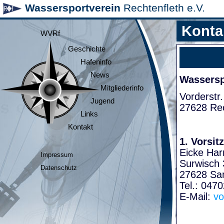
Wassersportverein
Rechtenfleth e.V.
Konta
WVRf
Geschichte
Hafeninfo
News
Wasserspo
Mitgliederinfo
Vorderstr.
Jugend
27628 Rec
Links
Kontakt
1. Vorsit
Eicke Har
Impressum
Surwisch 
Datenschutz
27628 Sa
Tel.: 047
E-Mail:
vo