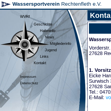
Wassersportverein
Rechtenfleth e.V.
Konta
WVRf
Geschichte
Hafeninfo
News
Wasserspo
Mitgliederinfo
Vorderstr.
Jugend
27628 Rec
Links
Kontakt
1. Vorsit
Eicke Har
Impressum
Surwisch 
Datenschutz
27628 Sa
Tel.: 047
E-Mail:
vo