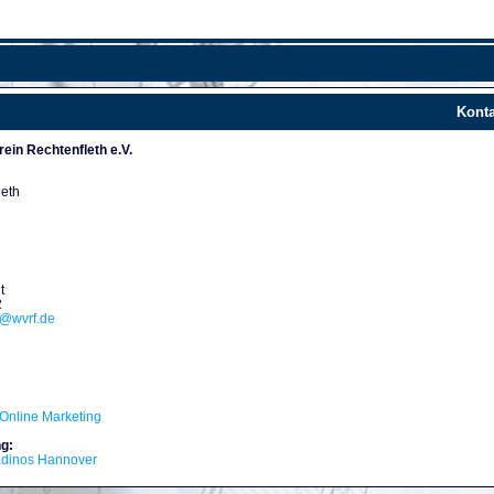
Konta
ein Rechtenfleth e.V.
leth
t
2
d@wvrf.de
Online Marketing
g:
adinos Hannover