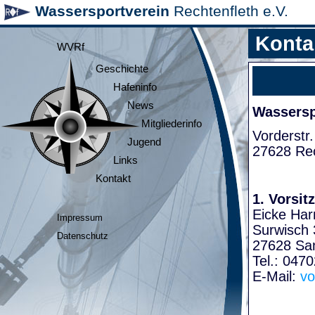
Wassersportverein
Rechtenfleth e.V.
Konta
WVRf
Geschichte
Hafeninfo
News
Wasserspo
Mitgliederinfo
Vorderstr.
Jugend
27628 Rec
Links
Kontakt
1. Vorsit
Eicke Har
Impressum
Surwisch 
Datenschutz
27628 Sa
Tel.: 047
E-Mail:
vo