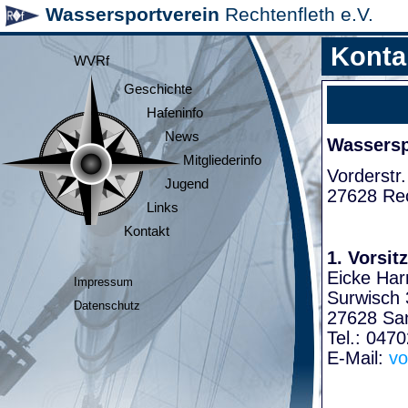
Wassersportverein
Rechtenfleth e.V.
Konta
WVRf
Geschichte
Hafeninfo
News
Wasserspo
Mitgliederinfo
Vorderstr.
Jugend
27628 Rec
Links
Kontakt
1. Vorsit
Eicke Har
Impressum
Surwisch 
Datenschutz
27628 Sa
Tel.: 047
E-Mail:
vo