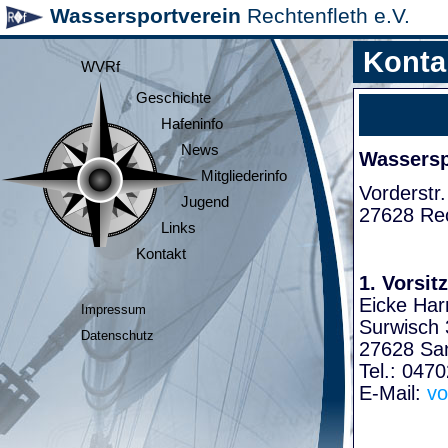
Wassersportverein
Rechtenfleth e.V.
Konta
WVRf
Geschichte
Hafeninfo
News
Wasserspo
Mitgliederinfo
Vorderstr.
Jugend
27628 Rec
Links
Kontakt
1. Vorsit
Eicke Har
Impressum
Surwisch 
Datenschutz
27628 Sa
Tel.: 047
E-Mail:
vo