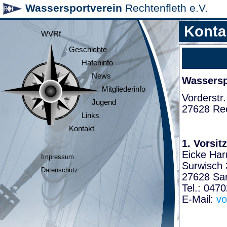
Wassersportverein
Rechtenfleth e.V.
Konta
WVRf
Geschichte
Hafeninfo
News
Wasserspo
Mitgliederinfo
Vorderstr.
Jugend
27628 Rec
Links
Kontakt
1. Vorsit
Eicke Har
Impressum
Surwisch 
Datenschutz
27628 Sa
Tel.: 047
E-Mail:
vo