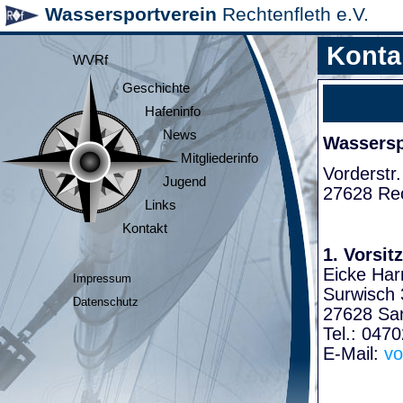
Wassersportverein
Rechtenfleth e.V.
Konta
WVRf
Geschichte
Hafeninfo
News
Wasserspo
Mitgliederinfo
Vorderstr.
Jugend
27628 Rec
Links
Kontakt
1. Vorsit
Eicke Har
Impressum
Surwisch 
Datenschutz
27628 Sa
Tel.: 047
E-Mail:
vo