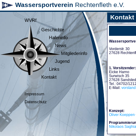
Wassersportverein
Rechtenfleth e.V.
Kontakt
WVRf
Geschichte
Hafeninfo
Wassersportver
News
Vorderstr. 30
27628 Rechtenf
Mitgliederinfo
Jugend
1. Vorsitzender:
Links
Eicke Harno
Surwisch 35
Kontakt
27628 Sandsted
Tel.: 04702/121
E-Mail:
vorstan
Impressum
Datenschutz
Konzept:
Oliver Koeppen 
Programmierun
Nikolaos Saghi