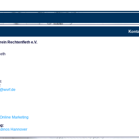
Konta
ein Rechtenfleth e.V.
leth
t
2
d@wvrf.de
Online Marketing
g:
adinos Hannover