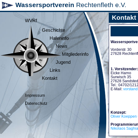
Wassersportverein
Rechtenfleth e.V.
Kontakt
WVRf
Geschichte
Hafeninfo
Wassersportver
News
Vorderstr. 30
27628 Rechtenf
Mitgliederinfo
Jugend
1. Vorsitzender:
Links
Eicke Harno
Surwisch 35
Kontakt
27628 Sandsted
Tel.: 04702/121
E-Mail:
vorstan
Impressum
Datenschutz
Konzept:
Oliver Koeppen 
Programmierun
Nikolaos Saghi