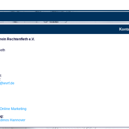
Konta
ein Rechtenfleth e.V.
leth
t
2
d@wvrf.de
Online Marketing
g:
adinos Hannover