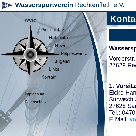
Wassersportverein
Rechtenfleth e.V.
Konta
WVRf
Geschichte
Hafeninfo
News
Wasserspo
Mitgliederinfo
Vorderstr.
Jugend
27628 Rec
Links
Kontakt
1. Vorsit
Eicke Har
Impressum
Surwisch 
Datenschutz
27628 Sa
Tel.: 047
E-Mail:
vo