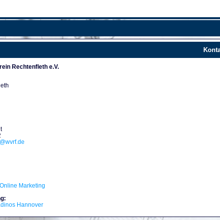
Konta
ein Rechtenfleth e.V.
leth
t
2
d@wvrf.de
Online Marketing
g:
adinos Hannover