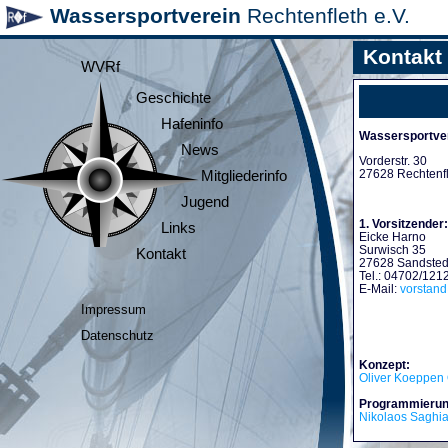
Wassersportverein
Rechtenfleth e.V.
Kontakt
WVRf
Geschichte
Hafeninfo
Wassersportver
News
Vorderstr. 30
27628 Rechtenf
Mitgliederinfo
Jugend
1. Vorsitzender:
Links
Eicke Harno
Surwisch 35
Kontakt
27628 Sandsted
Tel.: 04702/121
E-Mail:
vorstan
Impressum
Datenschutz
Konzept:
Oliver Koeppen 
Programmierun
Nikolaos Saghi