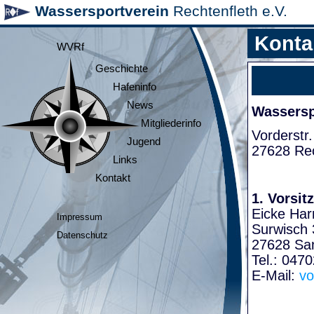
Wassersportverein
Rechtenfleth e.V.
Konta
WVRf
Geschichte
Hafeninfo
News
Wasserspo
Mitgliederinfo
Vorderstr.
Jugend
27628 Rec
Links
Kontakt
1. Vorsit
Eicke Har
Impressum
Surwisch 
Datenschutz
27628 Sa
Tel.: 047
E-Mail:
vo