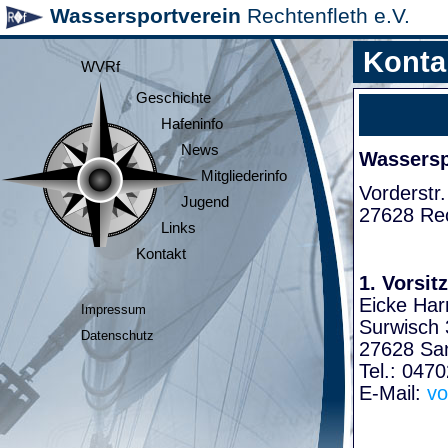
Wassersportverein
Rechtenfleth e.V.
Konta
WVRf
Geschichte
Hafeninfo
News
Wasserspo
Mitgliederinfo
Vorderstr.
Jugend
27628 Rec
Links
Kontakt
1. Vorsit
Eicke Har
Impressum
Surwisch 
Datenschutz
27628 Sa
Tel.: 047
E-Mail:
vo