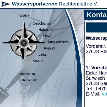
Wassersportverein
Rechtenfleth e.V.
Konta
WVRf
Geschichte
Hafeninfo
News
Wasserspo
Mitgliederinfo
Vorderstr.
Jugend
27628 Rec
Links
Kontakt
1. Vorsit
Eicke Har
Impressum
Surwisch 
Datenschutz
27628 Sa
Tel.: 047
E-Mail:
vo