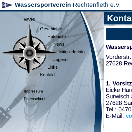
Wassersportverein
Rechtenfleth e.V.
Konta
WVRf
Geschichte
Hafeninfo
News
Wasserspo
Mitgliederinfo
Vorderstr.
Jugend
27628 Rec
Links
Kontakt
1. Vorsit
Eicke Har
Impressum
Surwisch 
Datenschutz
27628 Sa
Tel.: 047
E-Mail:
vo