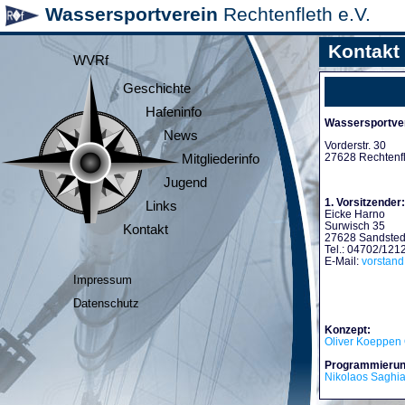
Wassersportverein
Rechtenfleth e.V.
Kontakt
WVRf
Geschichte
Hafeninfo
Wassersportver
News
Vorderstr. 30
27628 Rechtenf
Mitgliederinfo
Jugend
1. Vorsitzender:
Links
Eicke Harno
Surwisch 35
Kontakt
27628 Sandsted
Tel.: 04702/121
E-Mail:
vorstan
Impressum
Datenschutz
Konzept:
Oliver Koeppen 
Programmierun
Nikolaos Saghi