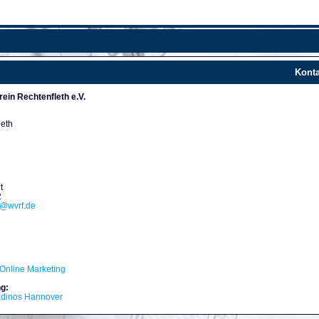
Konta
ein Rechtenfleth e.V.
leth
t
2
d@wvrf.de
Online Marketing
g:
adinos Hannover