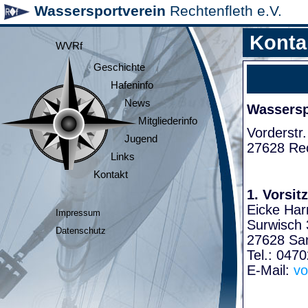
Wassersportverein
Rechtenfleth e.V.
Konta
WVRf
Geschichte
Hafeninfo
News
Wasserspo
Mitgliederinfo
Vorderstr.
Jugend
27628 Rec
Links
Kontakt
1. Vorsit
Eicke Har
Impressum
Surwisch 
Datenschutz
27628 Sa
Tel.: 047
E-Mail:
vo