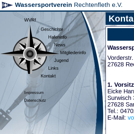
Wassersportverein
Rechtenfleth e.V.
Konta
WVRf
Geschichte
Hafeninfo
News
Wasserspo
Mitgliederinfo
Vorderstr.
Jugend
27628 Rec
Links
Kontakt
1. Vorsit
Eicke Har
Impressum
Surwisch 
Datenschutz
27628 Sa
Tel.: 047
E-Mail:
vo