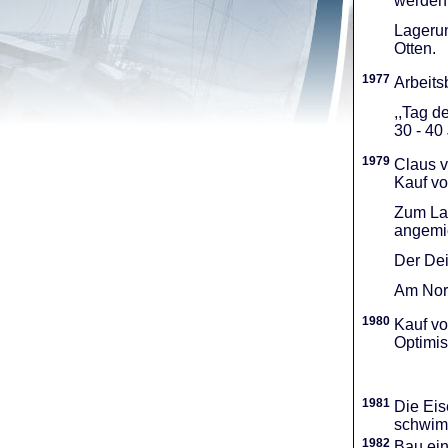
werden 
Lagerun
Otten.
1977
Arbeitsb
,,Tag d
30 - 40
1979
Claus v
Kauf vo
Zum Lag
angemie
Der Dei
Am Nord
1980
Kauf vo
Optimi­
1981
Die Eis
schwimm
1982
Bau ei