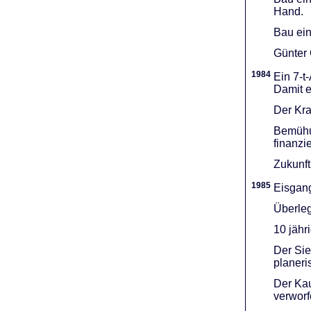
Hand.
Bau ein
Günter 
1984
Ein 7-t
Damit e
Der Kra
Bemühu
finanzi
Zukunft
1985
Eisgang
Überleg
10 jähr
Der Sie
planeri
Der Kau
verworf