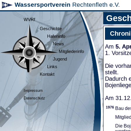
Wassersportverein
Rechtenfleth e.V.
Gesch
WVRf
Geschichte
Chroni
Hafeninfo
News
Am
5. Ap
Mitgliederinfo
1. Vorsit
Jugend
Die vorha
Links
stellt.
Kontakt
Dadurch e
Bojenliege
Impressum
Am 31.12.
Datenschutz
1976
Bau de
Mitglie
Die Boj