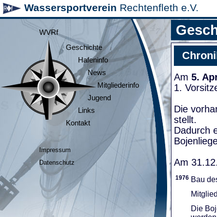
Wassersportverein
Rechtenfleth e.V.
Gesch
WVRf
Geschichte
Chroni
Hafeninfo
News
Am
5. Ap
Mitgliederinfo
1. Vorsit
Jugend
Die vorha
Links
stellt.
Kontakt
Dadurch e
Bojenliege
Impressum
Am 31.12.
Datenschutz
1976
Bau de
Mitglie
Die Boj