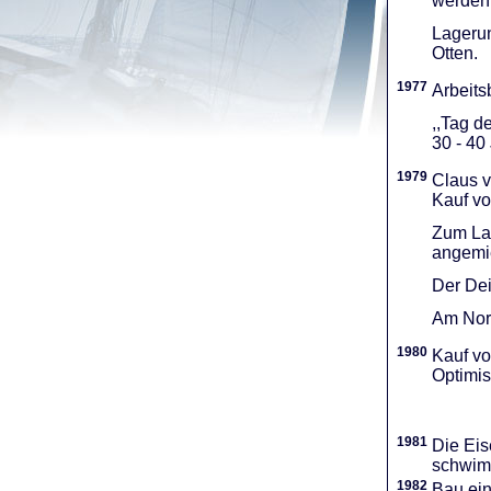
werden 
Lagerun
Otten.
1977
Arbeitsb
,,Tag d
30 - 40
1979
Claus v
Kauf vo
Zum Lag
angemie
Der Dei
Am Nord
1980
Kauf vo
Optimi­
1981
Die Eis
schwimm
1982
Bau ei