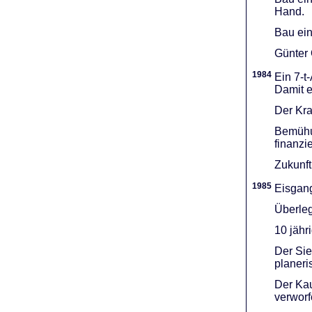
Hand.
Bau ein
Günter 
1984
Ein 7-t
Damit e
Der Kra
Bemühu
finanzi
Zukunft
1985
Eisgang
Überleg
10 jähr
Der Sie
planeri
Der Kau
verworf