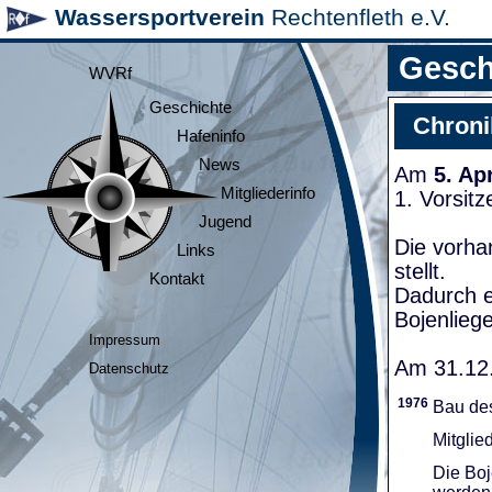
Wassersportverein
Rechtenfleth e.V.
Gesch
WVRf
Geschichte
Chroni
Hafeninfo
News
Am
5. Ap
Mitgliederinfo
1. Vorsit
Jugend
Die vorha
Links
stellt.
Kontakt
Dadurch e
Bojenliege
Impressum
Am 31.12.
Datenschutz
1976
Bau de
Mitglie
Die Boj