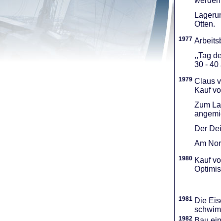
werden 
Lagerun
Otten.
1977
Arbeitsb
,,Tag d
30 - 40
1979
Claus v
Kauf vo
Zum Lag
angemie
Der Dei
Am Nord
1980
Kauf vo
Optimi­
1981
Die Eis
schwimm
1982
Bau ei