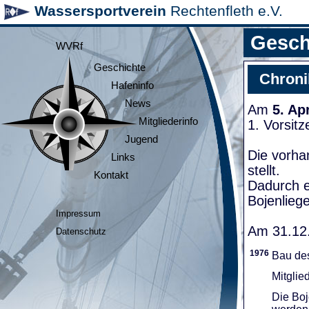
Wassersportverein
Rechtenfleth e.V.
Gesch
WVRf
Geschichte
Chroni
Hafeninfo
News
Am
5. Ap
Mitgliederinfo
1. Vorsit
Jugend
Die vorha
Links
stellt.
Kontakt
Dadurch e
Bojenliege
Impressum
Am 31.12.
Datenschutz
1976
Bau de
Mitglie
Die Boj