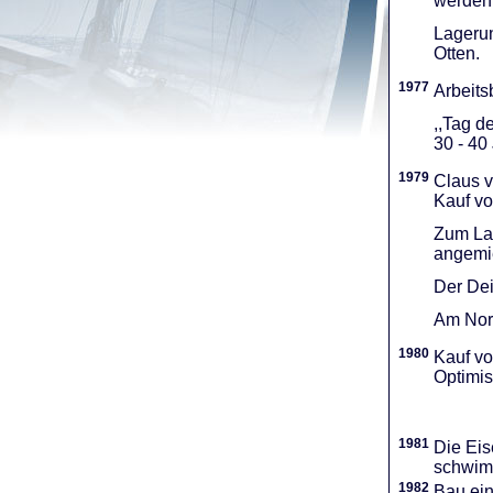
werden 
Lagerun
Otten.
1977
Arbeitsb
,,Tag d
30 - 40
1979
Claus v
Kauf vo
Zum Lag
angemie
Der Dei
Am Nord
1980
Kauf vo
Optimi­
1981
Die Eis
schwimm
1982
Bau ei