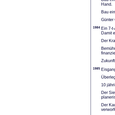
Hand.
Bau ein
Günter 
1984
Ein 7-t
Damit e
Der Kra
Bemühu
finanzi
Zukunft
1985
Eisgang
Überleg
10 jähr
Der Sie
planeri
Der Kau
verworf