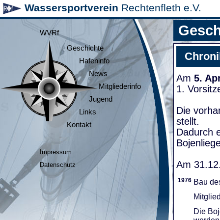
Wassersportverein
Rechtenfleth e.V.
Gesch
WVRf
Geschichte
Chroni
Hafeninfo
News
Am
5. Ap
Mitgliederinfo
1. Vorsit
Jugend
Die vorha
Links
stellt.
Kontakt
Dadurch e
Bojenliege
Impressum
Am 31.12.
Datenschutz
1976
Bau de
Mitglie
Die Boj