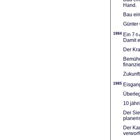
Hand.
Bau ein
Günter 
1984
Ein 7-t
Damit e
Der Kra
Bemühu
finanzi
Zukunft
1985
Eisgang
Überleg
10 jähr
Der Sie
planeri
Der Kau
verworf