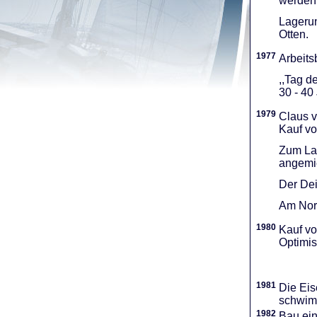
werden 
Lagerun
Otten.
1977
Arbeitsb
,,Tag d
30 - 40
1979
Claus v
Kauf vo
Zum Lag
angemie
Der Dei
Am Nord
1980
Kauf vo
Optimi­
1981
Die Eis
schwimm
1982
Bau ei