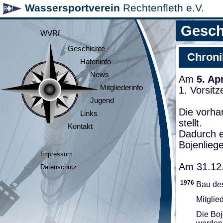
Wassersportverein
Rechtenfleth e.V.
Gesch
WVRf
Geschichte
Chroni
Hafeninfo
News
Am
5. Ap
Mitgliederinfo
1. Vorsit
Jugend
Die vorha
Links
stellt.
Kontakt
Dadurch e
Bojenliege
Impressum
Am 31.12.
Datenschutz
1976
Bau de
Mitglie
Die Boj