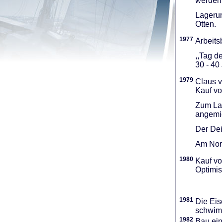
werden 
Lagerun
Otten.
1977
Arbeitsb
,,Tag d
30 - 40
1979
Claus v
Kauf vo
Zum Lag
angemie
Der Dei
Am Nord
1980
Kauf vo
Optimi­
1981
Die Eis
schwimm
1982
Bau ei