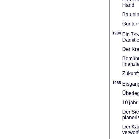
Hand.
Bau ein
Günter 
1984
Ein 7-t
Damit e
Der Kra
Bemühu
finanzi
Zukunft
1985
Eisgang
Überleg
10 jähr
Der Sie
planeri
Der Kau
verworf