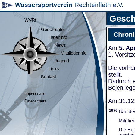
Wassersportverein
Rechtenfleth e.V.
Gesch
WVRf
Geschichte
Chroni
Hafeninfo
News
Am
5. Ap
Mitgliederinfo
1. Vorsit
Jugend
Die vorha
Links
stellt.
Kontakt
Dadurch e
Bojenliege
Impressum
Am 31.12.
Datenschutz
1976
Bau de
Mitglie
Die Boj