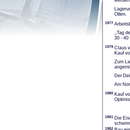
werden 
Lagerun
Otten.
1977
Arbeitsb
,,Tag d
30 - 40
1979
Claus v
Kauf vo
Zum Lag
angemie
Der Dei
Am Nord
1980
Kauf vo
Optimi­
1981
Die Eis
schwimm
1982
Bau ei