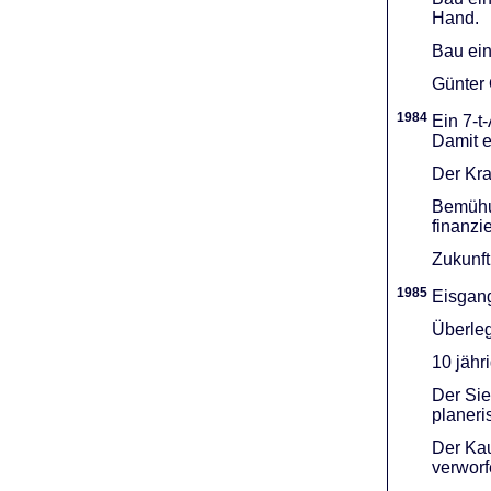
Hand.
Bau ein
Günter 
1984
Ein 7-t
Damit e
Der Kra
Bemühu
finanzi
Zukunft
1985
Eisgang
Überleg
10 jähr
Der Sie
planeri
Der Kau
verworf