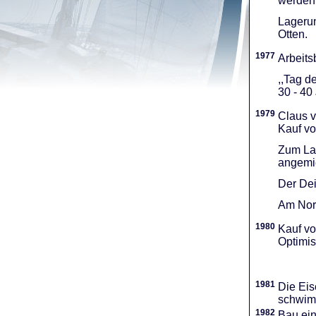
werden 
Lagerun
Otten.
1977
Arbeitsb
,,Tag d
30 - 40
1979
Claus v
Kauf vo
Zum Lag
angemie
Der Dei
Am Nord
1980
Kauf vo
Optimi­
1981
Die Eis
schwimm
1982
Bau ei