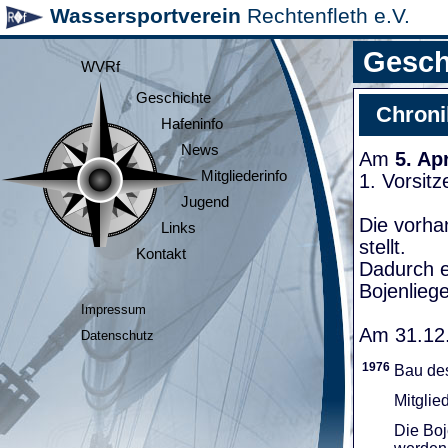
Wassersportverein
Rechtenfleth e.V.
Gesch
WVRf
Geschichte
Chroni
Hafeninfo
News
Am
5. Ap
Mitgliederinfo
1. Vorsit
Jugend
Die vorha
Links
stellt.
Kontakt
Dadurch e
Bojenliege
Impressum
Am 31.12.
Datenschutz
1976
Bau de
Mitglie
Die Boj