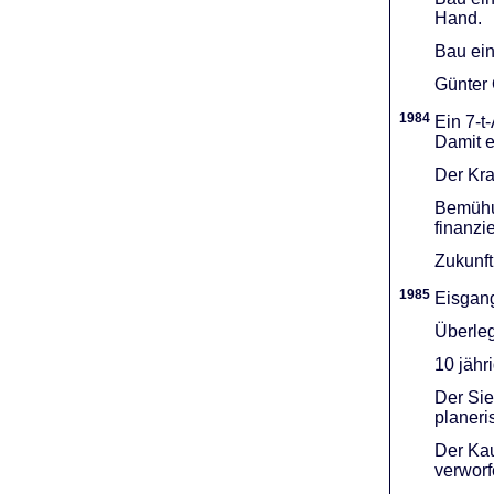
Hand.
Bau ein
Günter 
1984
Ein 7-t
Damit e
Der Kra
Bemühu
finanzi
Zukunft
1985
Eisgang
Überleg
10 jähr
Der Sie
planeri
Der Kau
verworf