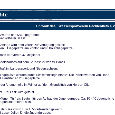
hte
Chronik des ,,Wassersportverein Rechtenfleth e.V
5
wurde der WVRf gegründet.
 war Wilhelm Baass
nla­ge wird dem Verein zur Verfügung ge­stellt.
en 5 Liegeplät­ze am Ponton und 8 Bojenliegeplätze.
tte der Verein 37 Mitglieder.
ootshauses auf dem Grundstück von W. Baass.
chaft im Landes­sportbund Niedersachsen.
liegeplätze werden durch Schwimmstege ersetzt. Die Pfähle werden von Hand
Es entstehen 20 Lie­geplätze.
der Anlagenteile im Winter auf dem Grundstück von Herbert Otten.
t ,,Hol Fast" wird getauft.
 offenen Tür" als Be­ginn für den Aufbau der Jugendgruppe. Ca. 30 - 40 Ju­gendliche
gion infor­mieren sich.
 der Geest wird zum 1. Vorsitzenden gewählt
2 Laser-Jollen für die Jugendgruppe.