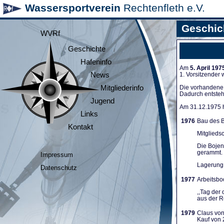
Wassersportverein
Rechtenfleth e.V.
Geschic
WVRf
Geschichte
Hafeninfo
Am
5. April 197
News
1. Vorsitzender
Mitgliederinfo
Die vorhandene A
Dadurch entsteh
Jugend
Am 31.12.1975 ha
Links
1976
Bau des B
Kontakt
Mitglieds
Die Bojen
gerammt. 
Impressum
Lagerung 
Datenschutz
1977
Arbeitsboo
,,Tag der
aus der Re
1979
Claus von
Kauf von 