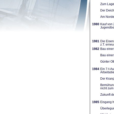
Zum Lager
Der Deich
Am Norden
1980
Kauf von 
Jugendboo
1981
Die Eisen
z.T. erneu
1982
Bau einer
Bau einer
Günter Ot
1984
Ein 7-t-A
Arbeits­d
Der Kranpl
Bemühunge
nicht zum 
Zukunft d
1985
Eisgang h
Überlegun