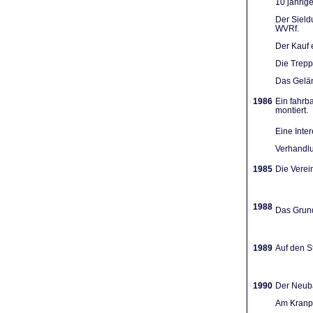
10 jährig
Der Sieldu
WVRf.
Der Kauf 
Die Trep
Das Gelän
1986
Ein fahrb
montiert.
Eine Inte
Verhandlu
1985
Die Verein
1988
Das Grund
1989
Auf den St
1990
Der Neuba
Am Kranpl