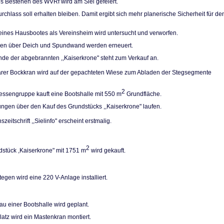
es Bestehen des WVRf wird am Siel gefeiert.
rchlass soll erhal­ten bleiben. Damit ergibt sich mehr planerische Sicherheit für de
eines Hausbootes als Vereinsheim wird unter­sucht und verworfen.
pen über Deich und Spundwand werden erneuert.
de der abgebrann­ten ,,Kaiserkrone" steht zum Verkauf an.
arer Bockkran wird auf der gepachteten Wiese zum Abladen der Stegsegmente
2
ressengruppe kauft eine Bootshalle mit 550 m
Grundfläche.
ngen über den Kauf des Grundstücks ,,Kaiser­krone" laufen.
szeitschrift ,,Sielinfo" erscheint erstmalig.
2
stück ,Kaiserkro­ne" mit 1751 m
wird gekauft.
egen wird eine 220 V-Anlage installiert.
u einer Bootshalle wird geplant.
atz wird ein Ma­stenkran montiert.