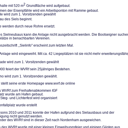
2
halle mit 520 m
Grundfläche wird aufgebaut.
n der Eisenpfäh­le wird ein Arbeitsponton mit Ramme gebaut.
de wird zum 1. Vorsitzenden gewählt
u des Siels be­ginnt.
le werden durch neue Rohre ersetzt.
 Sielneubaus kann die Anlage nicht ausgebracht werden. Die Bootseigner su­che
plätze in be­nachbarten Vereinen.
szeitschrift ,,Sielinfo" erscheint zum letzten Mal.
nlage wird einge­weiht. Mit ca. 42 Liegeplätzen ist sie nicht mehr erweiterungs­fähi
de wird zum 1. Vorsitzenden gewählt
000 feiert der WVRf sein 25jähriges Bestehen.
no wird zum 1. Vorsitzenden gewählt.
stellt seine erste Homepage www.wvrf.de online
des WVRf zum Freihafenabkommen IGF
platz wurde am Hafen gebaut.
Steg- und Lichterfest wird organisiert
nfallplatz wurde erstellt
isons 2010 und 2011 konnte der Hafen aufgrund des Sielausbaus und der
gung nicht genutzt werden.
ieder des WVRf sind in dieser Zeit nach Nordenham ausgewichen.
 des WVRf wurde mit einer kleinen Einweihungsfeier und einigen Gästen aus