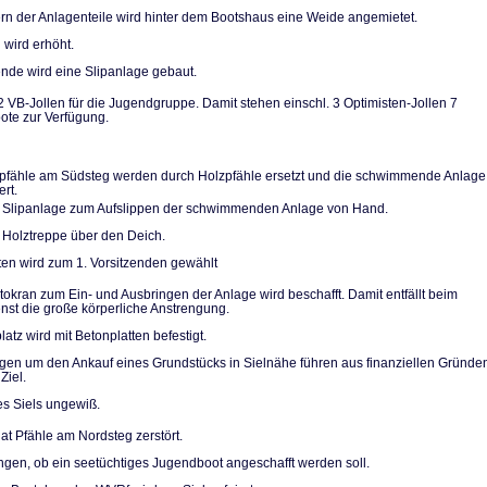
n der Anlagentei­le wird hinter dem Bootshaus eine Weide angemietet.
 wird erhöht.
de wird eine Slip­anlage gebaut.
2 VB-Jollen für die Jugendgruppe. Damit stehen einschl. 3 Optimi­sten-Jollen 7
te zur Verfügung.
pfähle am Südsteg werden durch Holzpfähle ersetzt und die schwimmende Anlage
ert.
 Slipanlage zum Aufslippen der schwimmenden Anlage von Hand.
 Holztreppe über den Deich.
ten wird zum 1. Vorsitzenden gewählt
utokran zum Ein- und Ausbringen der Anlage wird beschafft. Damit entfällt beim
ienst die große körperliche Anstrengung.
atz wird mit Be­tonplatten befestigt.
n um den Ankauf eines Grundstücks in Sielnähe führen aus finanziellen Grün­de
Ziel.
es Siels ungewiß.
at Pfähle am Nordsteg zerstört.
gen, ob ein see­tüchtiges Jugendboot ange­schafft werden soll.