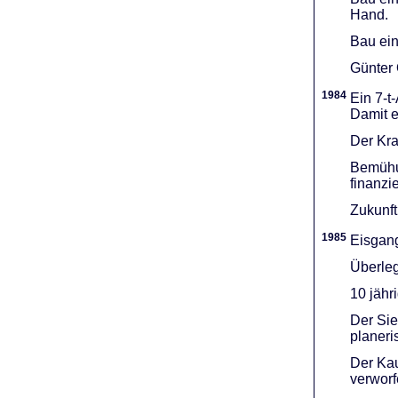
Hand.
Bau ein
Günter 
1984
Ein 7-t
Damit e
Der Kra
Bemühu
finanzi
Zukunft
1985
Eisgang
Überleg
10 jähr
Der Sie
planeri
Der Kau
verworf