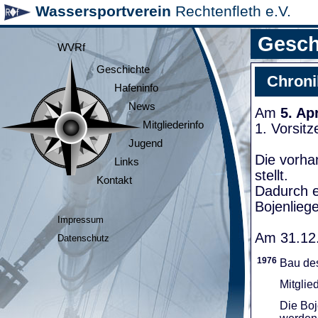
Wassersportverein
Rechtenfleth e.V.
Gesch
WVRf
Geschichte
Chroni
Hafeninfo
News
Am
5. Ap
Mitgliederinfo
1. Vorsit
Jugend
Die vorha
Links
stellt.
Kontakt
Dadurch e
Bojenliege
Impressum
Am 31.12.
Datenschutz
1976
Bau de
Mitglie
Die Boj