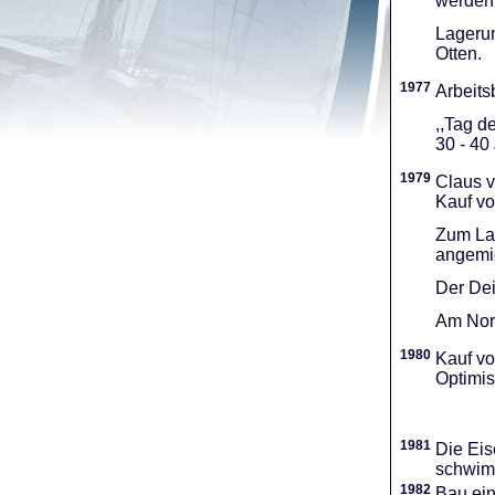
werden 
Lagerun
Otten.
1977
Arbeitsb
,,Tag d
30 - 40
1979
Claus v
Kauf vo
Zum Lag
angemie
Der Dei
Am Nord
1980
Kauf vo
Optimi­
1981
Die Eis
schwimm
1982
Bau ei