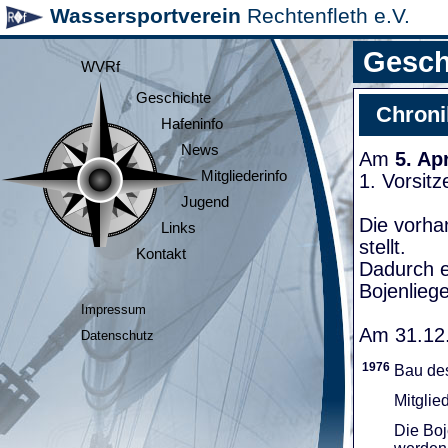
Wassersportverein
Rechtenfleth e.V.
Gesch
WVRf
Geschichte
Chroni
Hafeninfo
News
Am
5. Ap
Mitgliederinfo
1. Vorsit
Jugend
Die vorha
Links
stellt.
Kontakt
Dadurch e
Bojenliege
Impressum
Am 31.12.
Datenschutz
1976
Bau de
Mitglie
Die Boj