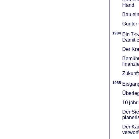
Hand.
Bau ein
Günter 
1984
Ein 7-t
Damit e
Der Kra
Bemühu
finanzi
Zukunft
1985
Eisgang
Überleg
10 jähr
Der Sie
planeri
Der Kau
verworf