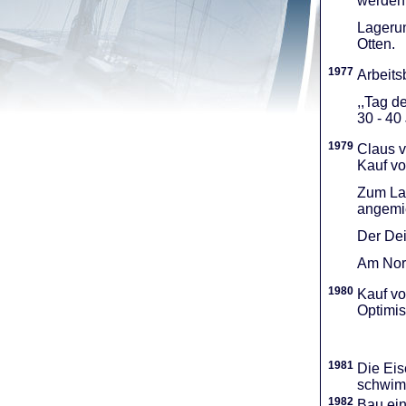
werden 
Lagerun
Otten.
1977
Arbeitsb
,,Tag d
30 - 40
1979
Claus v
Kauf vo
Zum Lag
angemie
Der Dei
Am Nord
1980
Kauf vo
Optimi­
1981
Die Eis
schwimm
1982
Bau ei