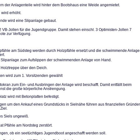
n der Anlagentei­le wird hinter dem Bootshaus eine Weide angemietet.
 wird erhöht.
de wird eine Slip­anlage gebaut.
2 VB-Jollen für die Jugendgruppe. Damit stehen einschl. 3 Optimi­sten-Jollen 7
te zur Verfügung.
pfähle am Südsteg werden durch Holzpfähle ersetzt und die schwimmende Anlage
ert.
 Slipanlage zum Aufslippen der schwimmenden Anlage von Hand.
 Holztreppe über den Deich.
ten wird zum 1. Vorsitzenden gewählt
utokran zum Ein- und Ausbringen der Anlage wird beschafft. Damit entfällt beim
ienst die große körperliche Anstrengung.
atz wird mit Be­tonplatten befestigt.
n um den Ankauf eines Grundstücks in Sielnähe führen aus finanziellen Grün­de
Ziel.
es Siels ungewiß.
at Pfähle am Nordsteg zerstört.
gen, ob ein see­tüchtiges Jugendboot ange­schafft werden soll.