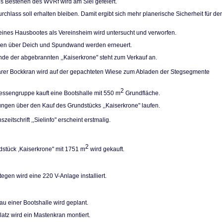
es Bestehen des WVRf wird am Siel gefeiert.
rchlass soll erhal­ten bleiben. Damit ergibt sich mehr planerische Sicherheit für de
eines Hausbootes als Vereinsheim wird unter­sucht und verworfen.
pen über Deich und Spundwand werden erneuert.
de der abgebrann­ten ,,Kaiserkrone" steht zum Verkauf an.
arer Bockkran wird auf der gepachteten Wiese zum Abladen der Stegsegmente
2
ressengruppe kauft eine Bootshalle mit 550 m
Grundfläche.
ngen über den Kauf des Grundstücks ,,Kaiser­krone" laufen.
szeitschrift ,,Sielinfo" erscheint erstmalig.
2
stück ,Kaiserkro­ne" mit 1751 m
wird gekauft.
egen wird eine 220 V-Anlage installiert.
u einer Bootshalle wird geplant.
atz wird ein Ma­stenkran montiert.