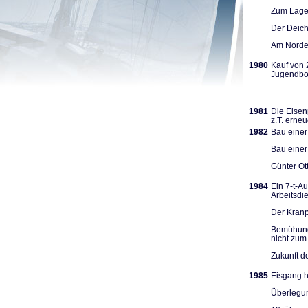
Zum Lager
Der Deich
Am Norden
1980
Kauf von 
Jugendboo
1981
Die Eisen
z.T. erneu
1982
Bau einer
Bau einer
Günter Ot
1984
Ein 7-t-A
Arbeits­d
Der Kranpl
Bemühunge
nicht zum 
Zukunft d
1985
Eisgang h
Überlegun