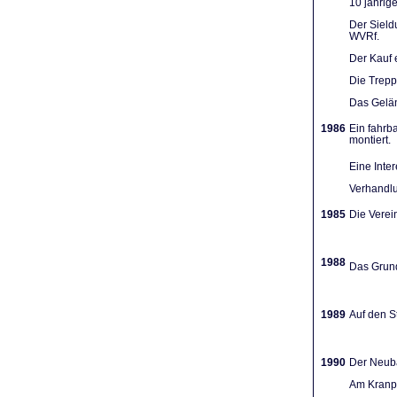
10 jährig
Der Sieldu
WVRf.
Der Kauf 
Die Trep
Das Gelän
1986
Ein fahrb
montiert.
Eine Inte
Verhandlu
1985
Die Verein
1988
Das Grund
1989
Auf den St
1990
Der Neuba
Am Kranpl