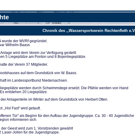
hte
Chronik des ,,Wassersportverein Rechtenfleth e.V
5
wurde der WVRf gegründet.
 war Wilhelm Baass
nla­ge wird dem Verein zur Verfügung ge­stellt.
en 5 Liegeplät­ze am Ponton und 8 Bojenliegeplätze.
tte der Verein 37 Mitglieder.
ootshauses auf dem Grundstück von W. Baass.
chaft im Landes­sportbund Niedersachsen.
liegeplätze werden durch Schwimmstege ersetzt. Die Pfähle werden von Hand
Es entstehen 20 Lie­geplätze.
der Anlagenteile im Winter auf dem Grundstück von Herbert Otten.
t ,,Hol Fast" wird getauft.
 offenen Tür" als Be­ginn für den Aufbau der Jugendgruppe. Ca. 30 - 40 Ju­gendliche
gion infor­mieren sich.
 der Geest wird zum 1. Vorsitzenden gewählt
2 Laser-Jollen für die Jugendgruppe.