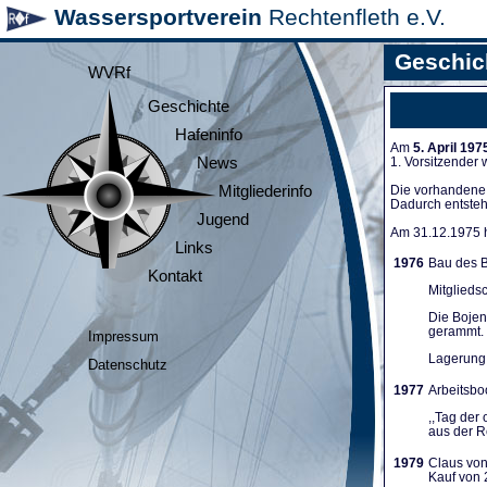
Wassersportverein
Rechtenfleth e.V.
Geschic
WVRf
Geschichte
Hafeninfo
Am
5. April 197
News
1. Vorsitzender
Mitgliederinfo
Die vorhandene A
Dadurch entsteh
Jugend
Am 31.12.1975 ha
Links
1976
Bau des B
Kontakt
Mitglieds
Die Bojen
gerammt. 
Impressum
Lagerung 
Datenschutz
1977
Arbeitsboo
,,Tag der
aus der Re
1979
Claus von
Kauf von 