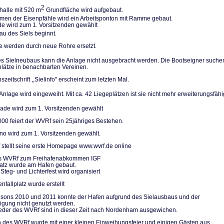
2
halle mit 520 m
Grundfläche wird aufgebaut.
n der Eisenpfäh­le wird ein Arbeitsponton mit Ramme gebaut.
de wird zum 1. Vorsitzenden gewählt
u des Siels be­ginnt.
le werden durch neue Rohre ersetzt.
 Sielneubaus kann die Anlage nicht ausgebracht werden. Die Bootseigner su­che
plätze in be­nachbarten Vereinen.
szeitschrift ,,Sielinfo" erscheint zum letzten Mal.
nlage wird einge­weiht. Mit ca. 42 Liegeplätzen ist sie nicht mehr erweiterungs­fähi
de wird zum 1. Vorsitzenden gewählt
000 feiert der WVRf sein 25jähriges Bestehen.
no wird zum 1. Vorsitzenden gewählt.
stellt seine erste Homepage www.wvrf.de online
des WVRf zum Freihafenabkommen IGF
platz wurde am Hafen gebaut.
Steg- und Lichterfest wird organisiert
nfallplatz wurde erstellt
isons 2010 und 2011 konnte der Hafen aufgrund des Sielausbaus und der
gung nicht genutzt werden.
ieder des WVRf sind in dieser Zeit nach Nordenham ausgewichen.
 des WVRf wurde mit einer kleinen Einweihungsfeier und einigen Gästen aus