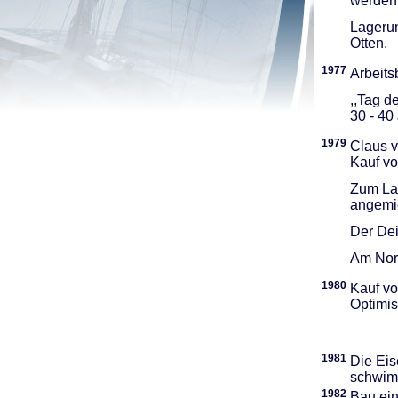
werden 
Lagerun
Otten.
1977
Arbeitsb
,,Tag d
30 - 40
1979
Claus v
Kauf vo
Zum Lag
angemie
Der Dei
Am Nord
1980
Kauf vo
Optimi­
1981
Die Eis
schwimm
1982
Bau ei