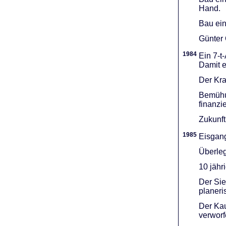
Hand.
Bau ein
Günter 
1984
Ein 7-t
Damit e
Der Kra
Bemühu
finanzi
Zukunft
1985
Eisgang
Überleg
10 jähr
Der Sie
planeri
Der Kau
verworf