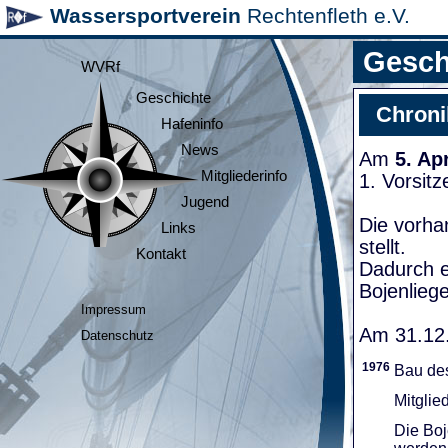
Wassersportverein
Rechtenfleth e.V.
Gesch
WVRf
Geschichte
Chroni
Hafeninfo
News
Am
5. Ap
Mitgliederinfo
1. Vorsit
Jugend
Die vorha
Links
stellt.
Kontakt
Dadurch e
Bojenliege
Impressum
Am 31.12.
Datenschutz
1976
Bau de
Mitglie
Die Boj