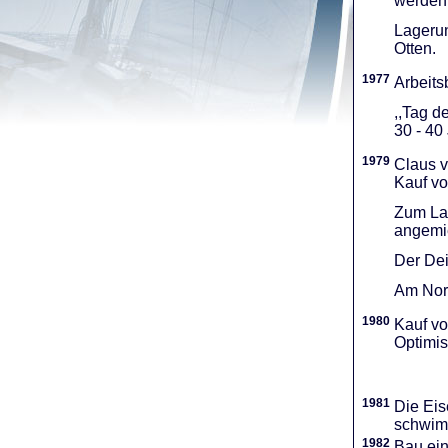
werden 
Lagerun
Otten.
1977
Arbeitsb
,,Tag d
30 - 40
1979
Claus v
Kauf vo
Zum Lag
angemie
Der Dei
Am Nord
1980
Kauf vo
Optimi­
1981
Die Eis
schwimm
1982
Bau ei