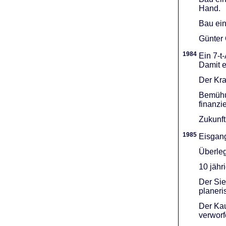
Hand.
Bau ein
Günter 
1984
Ein 7-t
Damit e
Der Kra
Bemühu
finanzi
Zukunft
1985
Eisgang
Überleg
10 jähr
Der Sie
planeri
Der Kau
verworf