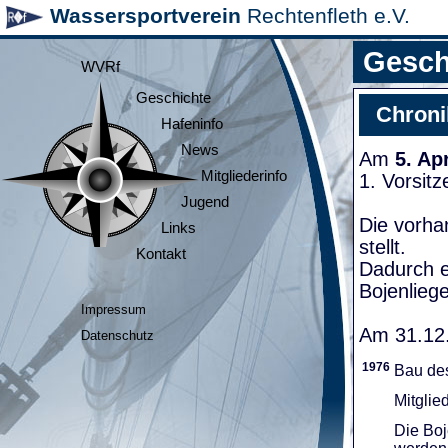
Wassersportverein
Rechtenfleth e.V.
Gesch
WVRf
Geschichte
Chroni
Hafeninfo
News
Am
5. Ap
Mitgliederinfo
1. Vorsit
Jugend
Die vorha
Links
stellt.
Kontakt
Dadurch e
Bojenliege
Impressum
Am 31.12.
Datenschutz
1976
Bau de
Mitglie
Die Boj