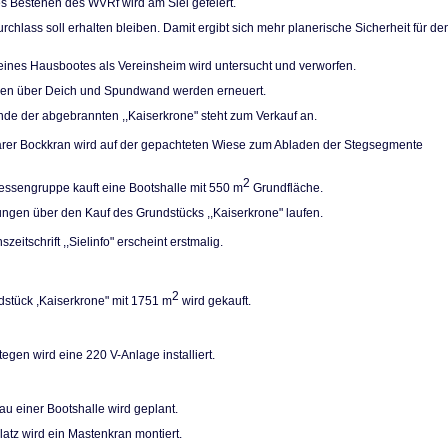
es Bestehen des WVRf wird am Siel gefeiert.
rchlass soll erhal­ten bleiben. Damit ergibt sich mehr planerische Sicherheit für de
eines Hausbootes als Vereinsheim wird unter­sucht und verworfen.
pen über Deich und Spundwand werden erneuert.
de der abgebrann­ten ,,Kaiserkrone" steht zum Verkauf an.
arer Bockkran wird auf der gepachteten Wiese zum Abladen der Stegsegmente
2
ressengruppe kauft eine Bootshalle mit 550 m
Grundfläche.
ngen über den Kauf des Grundstücks ,,Kaiser­krone" laufen.
szeitschrift ,,Sielinfo" erscheint erstmalig.
2
stück ,Kaiserkro­ne" mit 1751 m
wird gekauft.
egen wird eine 220 V-Anlage installiert.
u einer Bootshalle wird geplant.
atz wird ein Ma­stenkran montiert.