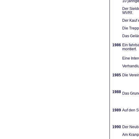
10 jährig
Der Sieldu
WVRf.
Der Kauf 
Die Trep
Das Gelän
1986
Ein fahrb
montiert.
Eine Inte
Verhandlu
1985
Die Verein
1988
Das Grund
1989
Auf den St
1990
Der Neuba
Am Kranpl