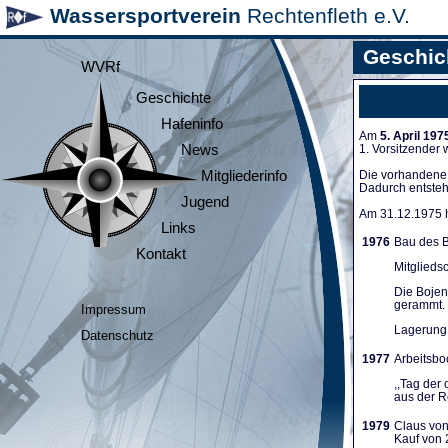
Wassersportverein
Rechtenfleth e.V.
Geschic
WVRf
Geschichte
Hafeninfo
Am
5. April 197
News
1. Vorsitzender
Mitgliederinfo
Die vorhandene A
Dadurch entsteh
Jugend
Am 31.12.1975 ha
Links
1976
Bau des B
Kontakt
Mitglieds
Die Bojen
gerammt. 
Impressum
Lagerung 
Datenschutz
1977
Arbeitsboo
,,Tag der
aus der Re
1979
Claus von
Kauf von 