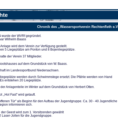
hte
Chronik des ,,Wassersportverein Rechtenfleth e.V
5
wurde der WVRf gegründet.
 war Wilhelm Baass
nla­ge wird dem Verein zur Verfügung ge­stellt.
en 5 Liegeplät­ze am Ponton und 8 Bojenliegeplätze.
tte der Verein 37 Mitglieder.
ootshauses auf dem Grundstück von W. Baass.
chaft im Landes­sportbund Niedersachsen.
liegeplätze werden durch Schwimmstege ersetzt. Die Pfähle werden von Hand
Es entstehen 20 Lie­geplätze.
der Anlagenteile im Winter auf dem Grundstück von Herbert Otten.
t ,,Hol Fast" wird getauft.
 offenen Tür" als Be­ginn für den Aufbau der Jugendgruppe. Ca. 30 - 40 Ju­gendliche
gion infor­mieren sich.
 der Geest wird zum 1. Vorsitzenden gewählt
2 Laser-Jollen für die Jugendgruppe.