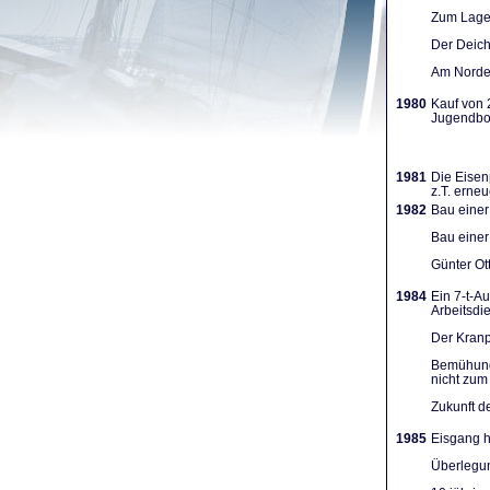
Zum Lager
Der Deich
Am Norden
1980
Kauf von 
Jugendboo
1981
Die Eisen
z.T. erneu
1982
Bau einer
Bau einer
Günter Ot
1984
Ein 7-t-A
Arbeits­d
Der Kranpl
Bemühunge
nicht zum 
Zukunft d
1985
Eisgang h
Überlegun