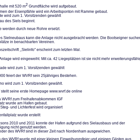
2
halle mit 520 m
Grundfläche wird aufgebaut.
n der Eisenpfäh­le wird ein Arbeitsponton mit Ramme gebaut.
de wird zum 1. Vorsitzenden gewählt
u des Siels be­ginnt.
le werden durch neue Rohre ersetzt.
 Sielneubaus kann die Anlage nicht ausgebracht werden. Die Bootseigner su­che
plätze in be­nachbarten Vereinen.
szeitschrift ,,Sielinfo" erscheint zum letzten Mal.
nlage wird einge­weiht. Mit ca. 42 Liegeplätzen ist sie nicht mehr erweiterungs­fähi
de wird zum 1. Vorsitzenden gewählt
000 feiert der WVRf sein 25jähriges Bestehen.
no wird zum 1. Vorsitzenden gewählt.
stellt seine erste Homepage www.wvrf.de online
des WVRf zum Freihafenabkommen IGF
platz wurde am Hafen gebaut.
Steg- und Lichterfest wird organisiert
nfallplatz wurde erstellt
isons 2010 und 2011 konnte der Hafen aufgrund des Sielausbaus und der
gung nicht genutzt werden.
ieder des WVRf sind in dieser Zeit nach Nordenham ausgewichen.
 des WVRf wurde mit einer kleinen Einweihungsfeier und einigen Gästen aus