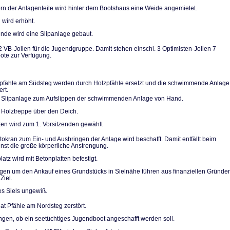
n der Anlagentei­le wird hinter dem Bootshaus eine Weide angemietet.
 wird erhöht.
de wird eine Slip­anlage gebaut.
2 VB-Jollen für die Jugendgruppe. Damit stehen einschl. 3 Optimi­sten-Jollen 7
te zur Verfügung.
pfähle am Südsteg werden durch Holzpfähle ersetzt und die schwimmende Anlage
ert.
 Slipanlage zum Aufslippen der schwimmenden Anlage von Hand.
 Holztreppe über den Deich.
ten wird zum 1. Vorsitzenden gewählt
utokran zum Ein- und Ausbringen der Anlage wird beschafft. Damit entfällt beim
ienst die große körperliche Anstrengung.
atz wird mit Be­tonplatten befestigt.
n um den Ankauf eines Grundstücks in Sielnähe führen aus finanziellen Grün­de
Ziel.
es Siels ungewiß.
at Pfähle am Nordsteg zerstört.
gen, ob ein see­tüchtiges Jugendboot ange­schafft werden soll.