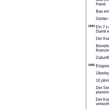
Hand.
Bau ein
Günter 
1984
Ein 7-t
Damit e
Der Kra
Bemühu
finanzi
Zukunft
1985
Eisgang
Überleg
10 jähr
Der Sie
planeri
Der Kau
verworf