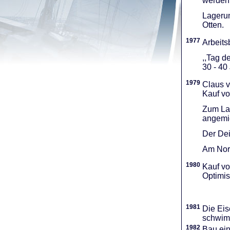
werden 
Lagerun
Otten.
1977
Arbeitsb
,,Tag d
30 - 40
1979
Claus v
Kauf vo
Zum Lag
angemie
Der Dei
Am Nord
1980
Kauf vo
Optimi­
1981
Die Eis
schwimm
1982
Bau ei