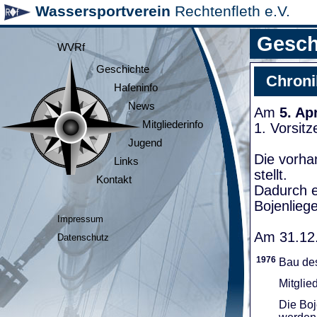
Wassersportverein
Rechtenfleth e.V.
Gesch
WVRf
Geschichte
Chroni
Hafeninfo
News
Am
5. Ap
Mitgliederinfo
1. Vorsit
Jugend
Die vorha
Links
stellt.
Kontakt
Dadurch e
Bojenliege
Impressum
Am 31.12.
Datenschutz
1976
Bau de
Mitglie
Die Boj