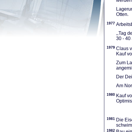
werden 
Lagerun
Otten.
1977
Arbeitsb
,,Tag d
30 - 40
1979
Claus v
Kauf vo
Zum Lag
angemie
Der Dei
Am Nord
1980
Kauf vo
Optimi­
1981
Die Eis
schwimm
1982
Bau ei