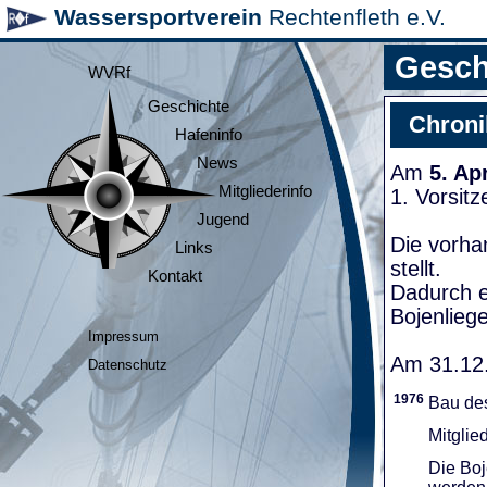
Wassersportverein
Rechtenfleth e.V.
Gesch
WVRf
Geschichte
Chroni
Hafeninfo
News
Am
5. Ap
Mitgliederinfo
1. Vorsit
Jugend
Die vorha
Links
stellt.
Kontakt
Dadurch e
Bojenliege
Impressum
Am 31.12.
Datenschutz
1976
Bau de
Mitglie
Die Boj