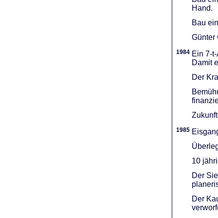
Hand.
Bau ein
Günter 
1984
Ein 7-t
Damit e
Der Kra
Bemühu
finanzi
Zukunft
1985
Eisgang
Überleg
10 jähr
Der Sie
planeri
Der Kau
verworf