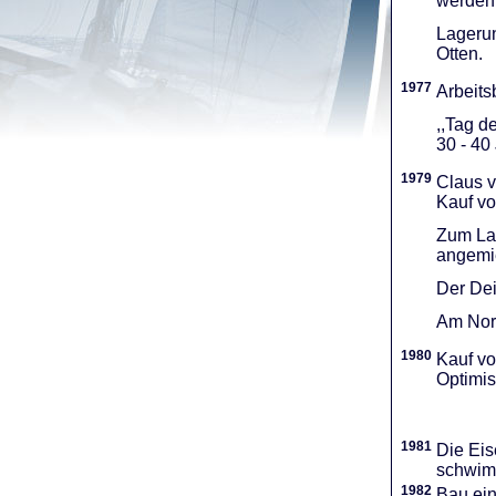
werden 
Lagerun
Otten.
1977
Arbeitsb
,,Tag d
30 - 40
1979
Claus v
Kauf vo
Zum Lag
angemie
Der Dei
Am Nord
1980
Kauf vo
Optimi­
1981
Die Eis
schwimm
1982
Bau ei