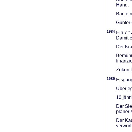
Hand.
Bau ein
Günter 
1984
Ein 7-t
Damit e
Der Kra
Bemühu
finanzi
Zukunft
1985
Eisgang
Überleg
10 jähr
Der Sie
planeri
Der Kau
verworf