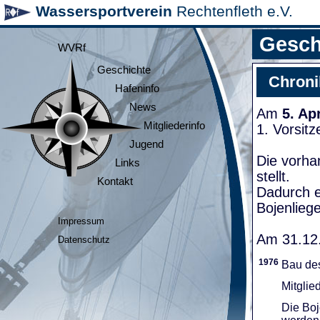
Wassersportverein
Rechtenfleth e.V.
Gesch
WVRf
Geschichte
Chroni
Hafeninfo
News
Am
5. Ap
Mitgliederinfo
1. Vorsit
Jugend
Die vorha
Links
stellt.
Kontakt
Dadurch e
Bojenliege
Impressum
Am 31.12.
Datenschutz
1976
Bau de
Mitglie
Die Boj