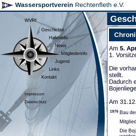
Wassersportverein
Rechtenfleth e.V.
Gesch
WVRf
Geschichte
Chroni
Hafeninfo
News
Am
5. Ap
Mitgliederinfo
1. Vorsit
Jugend
Die vorha
Links
stellt.
Kontakt
Dadurch e
Bojenliege
Impressum
Am 31.12.
Datenschutz
1976
Bau de
Mitglie
Die Boj