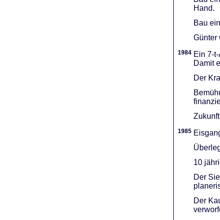
Hand.
Bau ein
Günter 
1984
Ein 7-t
Damit e
Der Kra
Bemühu
finanzi
Zukunft
1985
Eisgang
Überleg
10 jähr
Der Sie
planeri
Der Kau
verworf