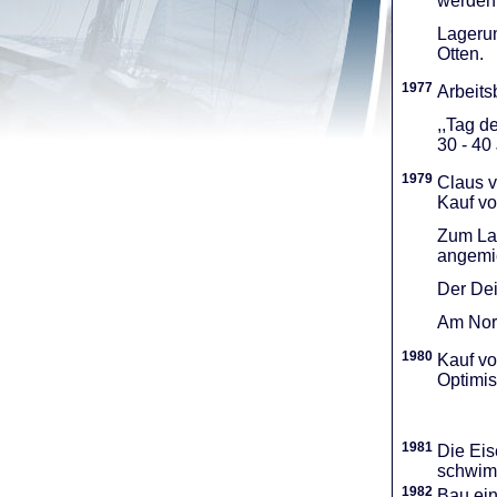
werden 
Lagerun
Otten.
1977
Arbeitsb
,,Tag d
30 - 40
1979
Claus v
Kauf vo
Zum Lag
angemie
Der Dei
Am Nord
1980
Kauf vo
Optimi­
1981
Die Eis
schwimm
1982
Bau ei