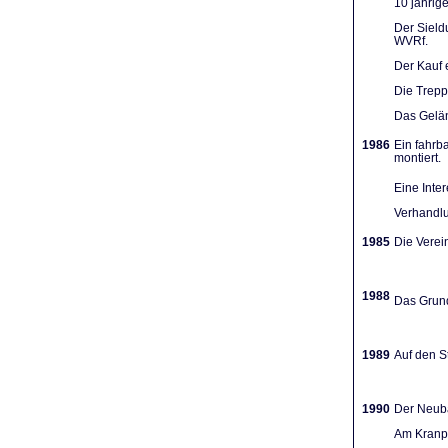
10 jährig
Der Sieldu
WVRf.
Der Kauf 
Die Trep
Das Gelän
1986
Ein fahrb
montiert.
Eine Inte
Verhandlu
1985
Die Verein
1988
Das Grund
1989
Auf den St
1990
Der Neuba
Am Kranpl