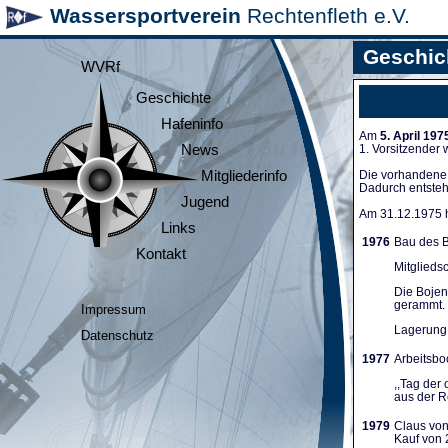
Wassersportverein
Rechtenfleth e.V.
Geschic
WVRf
Geschichte
Hafeninfo
Am
5. April 197
News
1. Vorsitzender
Mitgliederinfo
Die vorhandene A
Dadurch entsteh
Jugend
Am 31.12.1975 ha
Links
1976
Bau des B
Kontakt
Mitglieds
Die Bojen
gerammt. 
Impressum
Lagerung 
Datenschutz
1977
Arbeitsboo
,,Tag der
aus der Re
1979
Claus von
Kauf von 