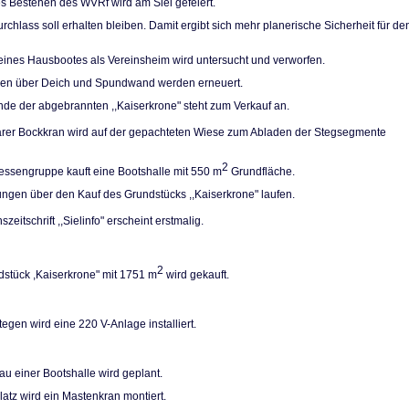
es Bestehen des WVRf wird am Siel gefeiert.
rchlass soll erhal­ten bleiben. Damit ergibt sich mehr planerische Sicherheit für de
eines Hausbootes als Vereinsheim wird unter­sucht und verworfen.
pen über Deich und Spundwand werden erneuert.
de der abgebrann­ten ,,Kaiserkrone" steht zum Verkauf an.
arer Bockkran wird auf der gepachteten Wiese zum Abladen der Stegsegmente
2
ressengruppe kauft eine Bootshalle mit 550 m
Grundfläche.
ngen über den Kauf des Grundstücks ,,Kaiser­krone" laufen.
szeitschrift ,,Sielinfo" erscheint erstmalig.
2
stück ,Kaiserkro­ne" mit 1751 m
wird gekauft.
egen wird eine 220 V-Anlage installiert.
u einer Bootshalle wird geplant.
atz wird ein Ma­stenkran montiert.