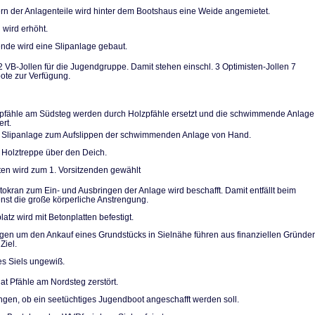
n der Anlagentei­le wird hinter dem Bootshaus eine Weide angemietet.
 wird erhöht.
de wird eine Slip­anlage gebaut.
2 VB-Jollen für die Jugendgruppe. Damit stehen einschl. 3 Optimi­sten-Jollen 7
te zur Verfügung.
pfähle am Südsteg werden durch Holzpfähle ersetzt und die schwimmende Anlage
ert.
 Slipanlage zum Aufslippen der schwimmenden Anlage von Hand.
 Holztreppe über den Deich.
ten wird zum 1. Vorsitzenden gewählt
utokran zum Ein- und Ausbringen der Anlage wird beschafft. Damit entfällt beim
ienst die große körperliche Anstrengung.
atz wird mit Be­tonplatten befestigt.
n um den Ankauf eines Grundstücks in Sielnähe führen aus finanziellen Grün­de
Ziel.
es Siels ungewiß.
at Pfähle am Nordsteg zerstört.
gen, ob ein see­tüchtiges Jugendboot ange­schafft werden soll.