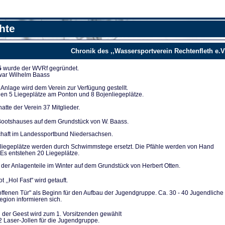
hte
Chronik des ,,Wassersportverein Rechtenfleth e.V
5
wurde der WVRf gegründet.
 war Wilhelm Baass
nla­ge wird dem Verein zur Verfügung ge­stellt.
en 5 Liegeplät­ze am Ponton und 8 Bojenliegeplätze.
tte der Verein 37 Mitglieder.
ootshauses auf dem Grundstück von W. Baass.
chaft im Landes­sportbund Niedersachsen.
liegeplätze werden durch Schwimmstege ersetzt. Die Pfähle werden von Hand
Es entstehen 20 Lie­geplätze.
der Anlagenteile im Winter auf dem Grundstück von Herbert Otten.
t ,,Hol Fast" wird getauft.
 offenen Tür" als Be­ginn für den Aufbau der Jugendgruppe. Ca. 30 - 40 Ju­gendliche
gion infor­mieren sich.
 der Geest wird zum 1. Vorsitzenden gewählt
2 Laser-Jollen für die Jugendgruppe.