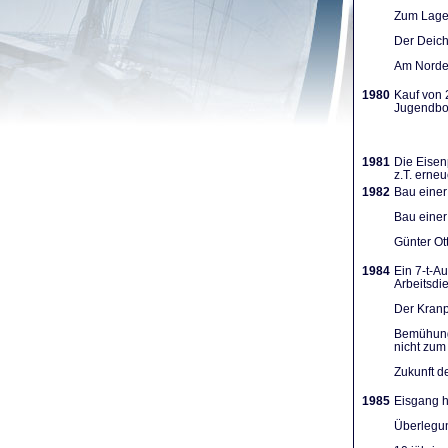
Zum Lager
Der Deich
Am Norden
1980
Kauf von 
Jugendboo
1981
Die Eisen
z.T. erneu
1982
Bau einer
Bau einer
Günter Ot
1984
Ein 7-t-A
Arbeits­d
Der Kranpl
Bemühunge
nicht zum 
Zukunft d
1985
Eisgang h
Überlegun