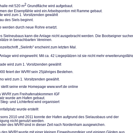
2
halle mit 520 m
Grundfläche wird aufgebaut.
n der Eisenpfäh­le wird ein Arbeitsponton mit Ramme gebaut.
de wird zum 1. Vorsitzenden gewählt
u des Siels be­ginnt.
le werden durch neue Rohre ersetzt.
 Sielneubaus kann die Anlage nicht ausgebracht werden. Die Bootseigner su­che
plätze in be­nachbarten Vereinen.
szeitschrift ,,Sielinfo" erscheint zum letzten Mal.
nlage wird einge­weiht. Mit ca. 42 Liegeplätzen ist sie nicht mehr erweiterungs­fähi
de wird zum 1. Vorsitzenden gewählt
000 feiert der WVRf sein 25jähriges Bestehen.
no wird zum 1. Vorsitzenden gewählt.
stellt seine erste Homepage www.wvrf.de online
des WVRf zum Freihafenabkommen IGF
platz wurde am Hafen gebaut.
Steg- und Lichterfest wird organisiert
nfallplatz wurde erstellt
isons 2010 und 2011 konnte der Hafen aufgrund des Sielausbaus und der
gung nicht genutzt werden.
ieder des WVRf sind in dieser Zeit nach Nordenham ausgewichen.
 des WVRf wurde mit einer kleinen Einweihungsfeier und einigen Gästen aus